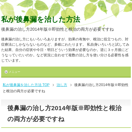
私が後鼻漏を治した方法
後鼻漏の治し方2014年版※即効性と根治の両方が必要ですね
後鼻漏の治し方にもいろいろありますが、効果の有無や、根治に役立つもの、対
症療法にしかならないものなど、多岐にわたります。 私自身いろいろと試してみ
た結果、自分の症状や今日・明日どういう効果が必要なのか。逆に３ヶ月後にど
うなっていたいのか。など状況に合わせて複数の治し方を使い分ける必要性を感
じています。
メニュー
私が後鼻漏を治した方法 TOP
治し方
後鼻漏の治し方2014年版※即効性
と根治の両方が必要ですね
後鼻漏の治し方2014年版※即効性と根治
の両方が必要ですね