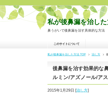
私が後鼻漏を治した
鼻うがいで後鼻漏を治す具体的な方法
このサイトについて
私が後鼻漏を治した方法 TOP
治し方
後鼻漏を治す効果的な
ルミン/アズノール/ア
2015年1月29日
[
治し方
]