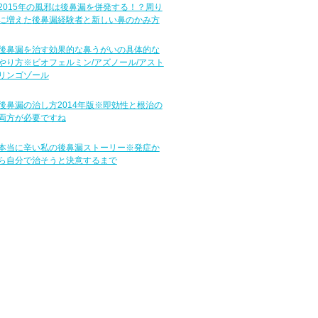
2015年の風邪は後鼻漏を併発する！？周り
に増えた後鼻漏経験者と新しい鼻のかみ方
後鼻漏を治す効果的な鼻うがいの具体的な
やり方※ビオフェルミン/アズノール/アスト
リンゴゾール
後鼻漏の治し方2014年版※即効性と根治の
両方が必要ですね
本当に辛い私の後鼻漏ストーリー※発症か
ら自分で治そうと決意するまで